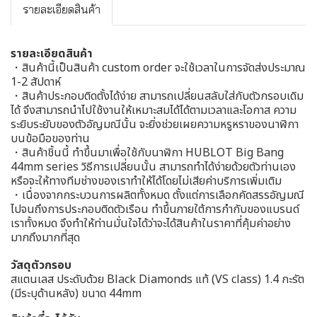
รายละเอียดสินค้า
รายละเอียดสินค้า
・สินค้านี้เป็นสินค้า custom order จะใช้เวลาในการจัดส่งประมาณ
1-2 สัปดาห์
・สินค้าประกอบติดตั้งได้ง่าย สามารถเปลี่ยนสลับใส่กับตัวกรอบเดิม
ได้ จึงสามารถนำไปใช้งานให้เหมาะสมได้ได้ตามเวลาและโอกาส ความ
ระยิบระยับของตัวอัญมณีนั้น จะยิ่งช่วยเผยความหรูหราของนาฬิกา
บนข้อมือของท่าน
・สินค้าชิ้นนี้ ทำขึ้นมาเพื่อใช้กับนาฬิกา HUBLOT Big Bang
44mm series วิธีการเปลี่ยนนั้น สามารถทำได้ง่ายด้วยตัวท่านเอง
หรือจะให้ทางทีมช่างของเราทำให้ได้โดยไม่เสียค่าบริการเพิ่มเติม
・เนื่องจากกระบวนการผลิตทั้งหมด ตั้งแต่การเลือกคัดสรรอัญมณี
ไปจนถึงการประกอบติดตัวเรือน ทำขึ้นภายใต้การกำกับของแบรนด์
เราทั้งหมด จึงทำให้ท่านมั่นใจได้ว่าจะได้สินค้าในราคาที่คุ้มค่าอย่าง
มากถึงมากที่สุด
วัสดุตัวกรอบ
สแตนเลส ประดับด้วย Black Diamonds แท้ (VS class) 1.4 กะรัต
(มีระบุด้านหลัง) ขนาด 44mm