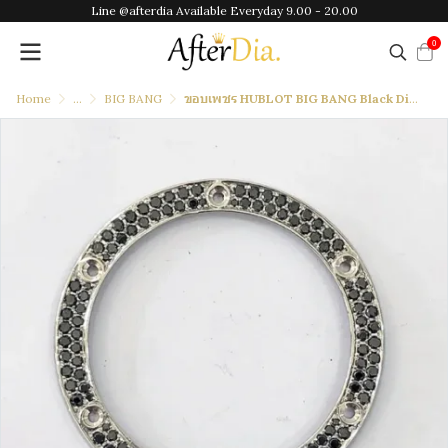
Line @afterdia Available Everyday 9.00 - 20.00
0
Home
...
BIG BANG
ขอบเพชร HUBLOT BIG BANG Black Diamonds