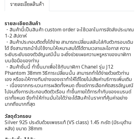
รายละเอียดสินค้า
รายละเอียดสินค้า
・สินค้านี้เป็นสินค้า custom order จะใช้เวลาในการจัดส่งประมาณ
1-2 สัปดาห์
・สินค้าประกอบติดตั้งได้ง่าย สามารถเปลี่ยนสลับใส่กับตัวกรอบเดิม
ได้ จึงสามารถนำไปใช้งานให้เหมาะสมได้ได้ตามเวลาและโอกาส ความ
ระยิบระยับของตัวอัญมณีนั้น จะยิ่งช่วยเผยความหรูหราของนาฬิกา
บนข้อมือของท่าน
・สินค้าชิ้นนี้ ทำขึ้นมาเพื่อใช้กับนาฬิกา Chanel รุ่น J12
Phantom 38mm วิธีการเปลี่ยนนั้น สามารถทำได้ง่ายด้วยตัวท่าน
เอง หรือจะให้ทางทีมช่างของเราทำให้ได้โดยไม่เสียค่าบริการเพิ่มเติม
・เนื่องจากกระบวนการผลิตทั้งหมด ตั้งแต่การเลือกคัดสรรอัญมณี
ไปจนถึงการประกอบติดตัวเรือน ทำขึ้นภายใต้การกำกับของแบรนด์
เราทั้งหมด จึงทำให้ท่านมั่นใจได้ว่าจะได้สินค้าในราคาที่คุ้มค่าอย่าง
มากถึงมากที่สุด
วัสดุตัวกรอบ
Silver 925 ประดับด้วยเพชรแท้ (VS class) 1.45 กะรัต (มีระบุด้าน
หลัง) ขนาด 38mm