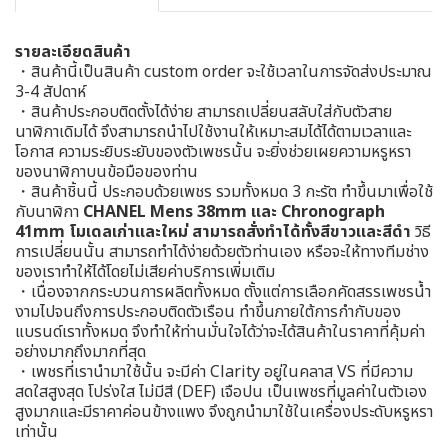
รายละเอียดสินค้า
・สินค้านี้เป็นสินค้า custom order จะใช้เวลาในการจัดส่งประมาณ
3-4 สัปดาห์
・สินค้าประกอบติดตั้งได้ง่าย สามารถเปลี่ยนสลับใส่กับตัวสาย
นาฬิกาเดิมได้ จึงสามารถนำไปใช้งานให้เหมาะสมได้ได้ตามเวลาและ
โอกาส ความระยิบระยับของตัวเพชรนั้น จะยิ่งช่วยเผยความหรูหรา
ของนาฬิกาบนข้อมือของท่าน
・สินค้าชิ้นนี้ ประกอบด้วยเพชร รวมทั้งหมด 3 กะรัต ทำขึ้นมาเพื่อใช้
กับนาฬิกา
CHANEL Mens 38mm และ Chronograph
41mm โมเดลเก่าและใหม่ สามารถสั่งทำได้ทั้งสีขาวและสีดำ
วิธี
การเปลี่ยนนั้น สามารถทำได้ง่ายด้วยตัวท่านเอง หรือจะให้ทางทีมช่าง
ของเราทำให้ได้โดยไม่เสียค่าบริการเพิ่มเติม
・เนื่องจากกระบวนการผลิตทั้งหมด ตั้งแต่การเลือกคัดสรรเพชรน้ำ
งามไปจนถึงการประกอบติดตัวเรือน ทำขึ้นภายใต้การกำกับของ
แบรนด์เราทั้งหมด จึงทำให้ท่านมั่นใจได้ว่าจะได้สินค้าในราคาที่คุ้มค่า
อย่างมากถึงมากที่สุด
・เพชรที่เรานำมาใช้นั้น จะมีค่า Clarity อยู่ในคลาส VS ที่มีความ
สดใสสูงสุด โปร่งใส ไม่มีสี (DEF) เจือปน เป็นเพชรที่มูลค่าในตัวเอง
สูงมากและมีราคาค่อนข้างแพง จึงถูกนำมาใช้ในเครื่องประดับหรูหรา
เท่านั้น